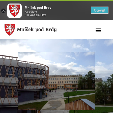
Mníšek pod Brdy
Otevřít
×
AppSisto
- In Google Play
Search for: