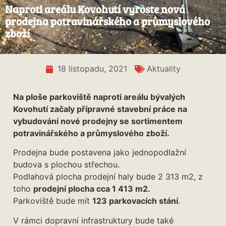
Naproti areálu Kovohutí vyroste nová
prodejna potravinářského a průmyslového
zboží
18 listopadu, 2021
Aktuality
Na ploše parkoviště naproti areálu bývalých
Kovohutí začaly přípravné stavební práce na
vybudování nové prodejny se sortimentem
potravinářského a průmyslového zboží.
Prodejna bude postavena jako jednopodlažní
budova s plochou střechou.
Podlahová plocha prodejní haly bude 2 313 m2, z
toho
prodejní plocha cca 1 413 m2.
Parkoviště bude mít
123 parkovacích stání
.
V rámci dopravní infrastruktury bude také