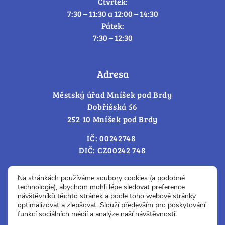
Čtvrtek:
7:30 – 11:30 a 12:00 – 14:30
Pátek:
7:30 – 12:30
Adresa
Městský úřad Mníšek pod Brdy
Dobříšská 56
252 10 Mníšek pod Brdy
IČ: 00242748
DIČ: CZ00242 748
Cookies – změna souhlasu
Na stránkách používáme soubory cookies (a podobné
technologie), abychom mohli lépe sledovat preference
návštěvníků těchto stránek a podle toho webové stránky
optimalizovat a zlepšovat. Slouží především pro poskytování
Prohlášení o přístupnosti
funkcí sociálních médií a analýze naší návštěvnosti.