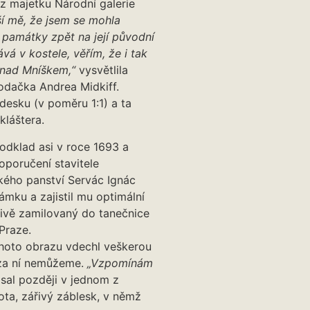
 z majetku Národní galerie
ší mě, že jsem se mohla
 památky zpět na její původní
ává v kostele, věřím, že i tak
a nad Mníškem,“
vysvětlila
odačka Andrea Midkiff.
esku (v poměru 1:1) a ta
kláštera.
odklad asi v roce 1693 a
oporučení stavitele
ckého panství Servác Ignác
mku a zajistil mu optimální
nivě zamilovaný do tanečnice
 Praze.
ohoto obrazu vdechl veškerou
m za ní nemůžeme.
„Vzpomínám
sal později v jednom z
ota, zářivý záblesk, v němž