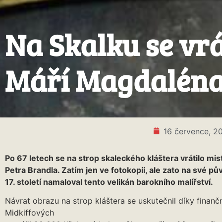
Na Skalku se vrá
Máří Magdalén
16 července, 2
Po 67 letech se na strop skaleckého kláštera vrátilo mi
Petra Brandla. Zatím jen ve fotokopii, ale zato na své 
17. století namaloval tento velikán barokního malířství.
Návrat obrazu na strop kláštera se uskutečnil díky finan
Midkiffových