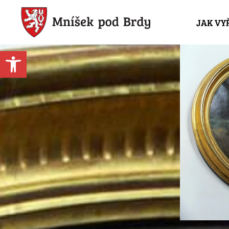
JAK VY
Open toolbar