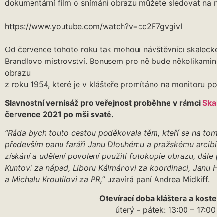
dokumentární film o snímání obrazu můžete sledovat na
https://www.youtube.com/watch?v=cc2F7gvgivI
Od července tohoto roku tak mohoui návštěvníci skaleck
Brandlovo mistrovství. Bonusem pro ně bude několikamin
obrazu
z roku 1954, které je v klášteře promítáno na monitoru p
Slavnostní vernisáž pro veřejnost proběhne v rámci
Ska
července 2021 po mši svaté.
“Ráda bych touto cestou poděkovala těm, kteří se na tomt
především panu faráři Janu Dlouhému a pražskému arcibi
získání a udělení povolení použití fotokopie obrazu, dále
Kuntovi za nápad, Liboru Kálmánovi za koordinaci, Janu H
a Michalu Kroutilovi za PR,”
uzavírá paní Andrea Midkiff.
Otevírací doba kláštera a kostel
úterý – pátek: 13:00 – 17:00