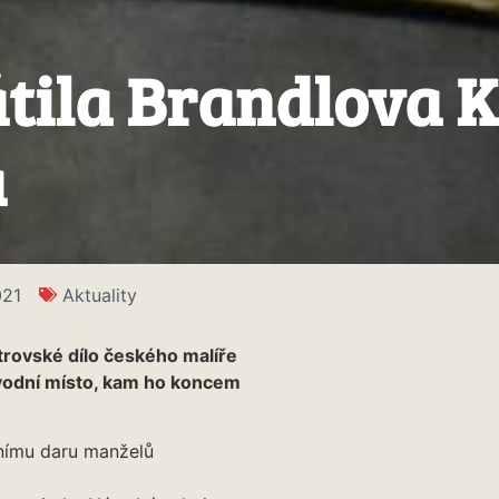
tila Brandlova Ka
a
021
Aktuality
strovské dílo českého malíře
původní místo, kam ho koncem
čnímu daru manželů