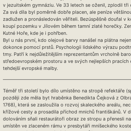
v jezuitském gymnáziu. Ve 33 letech se oženil, zplodil tři 
Za svá díla byl poměrně dobře placen, ale peníze většinou
zadlužen a pronásledován věřiteli. Bezúspěšně doufal v k
koupí pozemku v Jílovém během tamní zlaté horečky. Ze
Kutné Hoře, kde je i pohřben.
Byl u nás první, kdo olejové barvy nanášel na plátna nejen 
dokonce pomocí prstů. Psychologii lidského výrazu podtrh
tmy. Patří k nejdůležitějším reprezentantům vrcholně bar
středoevropském prostoru a ve svých nejlepších pracích 
tehdejší evropské malby.
———————————————————————————
Téměř tři století bylo dílo umístěno na stropě refektáře (s
později zde měla byt hraběnka Benedikta Čejková z Olbr
1768), která se zasloužila o rozvoj skaleckého areálu, ne
křížové cesty a prosadila příchod mnichů františkánů. V
dolováním sňali restaurátoři obraz ze stropu a přenesli n
umístěn ve zlaceném rámu v presbytáři mníšeckého kostel