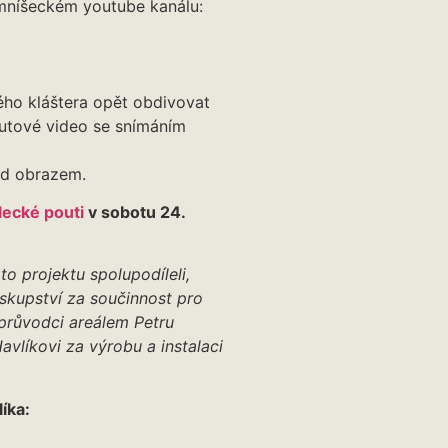
 mníšeckém youtube kanálu:
ého kláštera opět obdivovat
utové video se snímáním
od obrazem.
lecké pouti
v sobotu 24.
o projektu spolupodíleli,
skupství za součinnost pro
 průvodci areálem Petru
avlíkovi za výrobu a instalaci
íka: