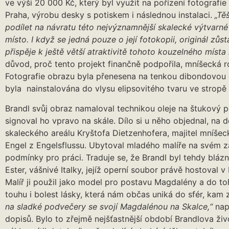
ve výši 20 000 Kč, který byl využit na pořízení fotografie
Praha, výrobu desky s potiskem i následnou instalaci.
„Tě
podílet na návratu této nejvýznamnější skalecké výtvarné
místo. I když se jedná pouze o její fotokopii, originál zůst
přispěje k ještě větší atraktivitě tohoto kouzelného míst
důvod, proč tento projekt finančně podpořila, mníšecká r
Fotografie obrazu byla přenesena na tenkou dibondovou d
byla nainstalována do vlysu elipsovitého tvaru ve stropě 
Brandl svůj obraz namaloval technikou oleje na štukový p
signoval ho vpravo na skále. Dílo si u něho objednal, na d
skaleckého areálu Kryštofa Dietzenhofera, majitel mníše
Engel z Engelsflussu. Ubytoval mladého malíře na svém zá
podmínky pro práci. Traduje se, že Brandl byl tehdy bláz
Ester, vášnivé Italky, jejíž operní soubor právě hostoval v
Malíř ji použil jako model pro postavu Magdalény a do t
touhu i bolest lásky, která nám občas uniká do sfér, ka
na sladké podvečery se svojí Magdalénou na Skalce,“
nap
dopisů. Bylo to zřejmě nejšťastnější období Brandlova živ