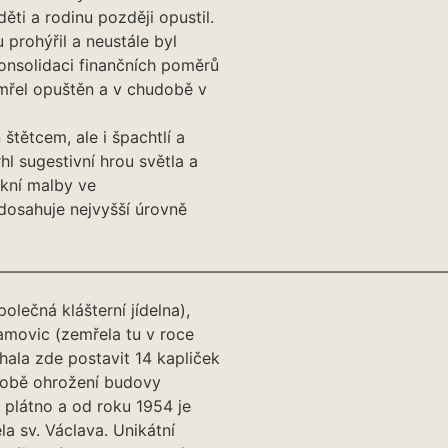
děti a rodinu později opustil.
 prohýřil a neustále byl
onsolidaci finančních poměrů
mřel opuštěn a v chudobě v
štětcem, ale i špachtlí a
l sugestivní hrou světla a
okní malby ve
dosahuje nejvyšší úrovně
————————————————————————————
polečná klášterní jídelna),
amovic (zemřela tu v roce
chala zde postavit 14 kapliček
 době ohrožení budovy
a plátno a od roku 1954 je
a sv. Václava. Unikátní