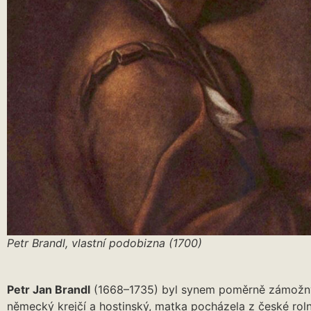
Petr Brandl, vlastní podobizna (1700)
Petr Jan Brandl
(1668–1735) byl synem poměrně zámožnýc
německý krejčí a hostinský, matka pocházela z české roln