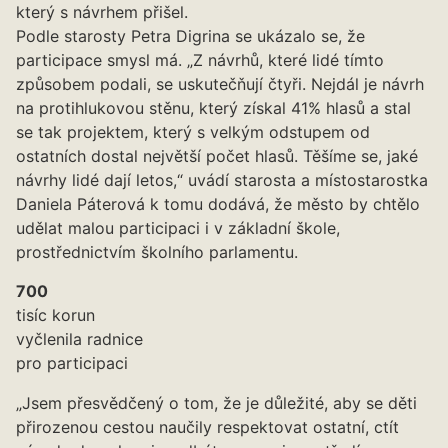
který s návrhem přišel.
Podle starosty Petra Digrina se ukázalo se, že
participace smysl má. „Z návrhů, které lidé tímto
způsobem podali, se uskutečňují čtyři. Nejdál je návrh
na protihlukovou stěnu, který získal 41% hlasů a stal
se tak projektem, který s velkým odstupem od
ostatních dostal největší počet hlasů. Těšíme se, jaké
návrhy lidé dají letos,“ uvádí starosta a místostarostka
Daniela Páterová k tomu dodává, že město by chtělo
udělat malou participaci i v základní škole,
prostřednictvím školního parlamentu.
700
tisíc korun
vyčlenila radnice
pro participaci
„Jsem přesvědčený o tom, že je důležité, aby se děti
přirozenou cestou naučily respektovat ostatní, ctít