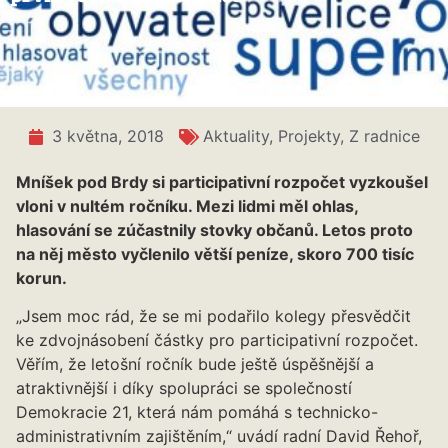
3 května, 2018
Aktuality
,
Projekty
,
Z radnice
Mníšek pod Brdy si participativní rozpočet vyzkoušel
vloni v nultém ročníku. Mezi lidmi měl ohlas,
hlasování se zúčastnily stovky občanů. Letos proto
na něj město vyčlenilo větší peníze, skoro 700 tisíc
korun.
„Jsem moc rád, že se mi podařilo kolegy přesvědčit
ke zdvojnásobení částky pro participativní rozpočet.
Věřím, že letošní ročník bude ještě úspěšnější a
atraktivnější i díky spolupráci se společností
Demokracie 21, která nám pomáhá s technicko-
administrativním zajištěním,“ uvádí radní David Řehoř,