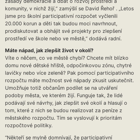
zásady demokracie a dbát o rozvoj prostředí a
komunity, v nichž žijí,“ zamýšlí se David Řehoř . „Letos
jsme pro školní participativní rozpočet vyčlenili
20.000 korun a děti tak budou moci navrhnout,
prodiskutovat a obhájit své projekty pro zlepšení
prostředí ve škole nebo ve městě,“ dodává radní.
Máte nápad, jak zlepšit život v okolí?
Víte o něčem, co ve městě chybí? Chcete mít blízko
domu nové dětské hřiště, odpočinkovou zónu, chytré
lavičky nebo více zeleně? Pak pomocí participativního
rozpočtu máte možnost své nápady zkusit uskutečnit.
Umožňuje totiž občanům podílet se na utváření
podoby města, ve kterém žijí. Funguje tak, že lidé
podávají své návrhy, jak zlepšit své okolí a hlasují o
tom, které z nich se budou realizovat za peníze z
městského rozpočtu. Tím se vyslovují k prioritám
rozpočtové politiky.
“Někteří se mylně domnívají, že participativní