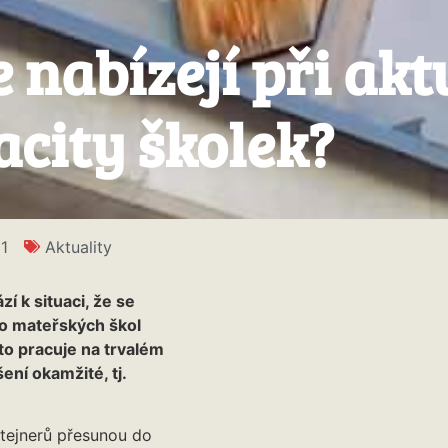
 nabízejí při ak
city školek?
1
Aktuality
 k situaci, že se
 do mateřských škol
to pracuje na trvalém
ení okamžité, tj.
ntejnerů přesunou do