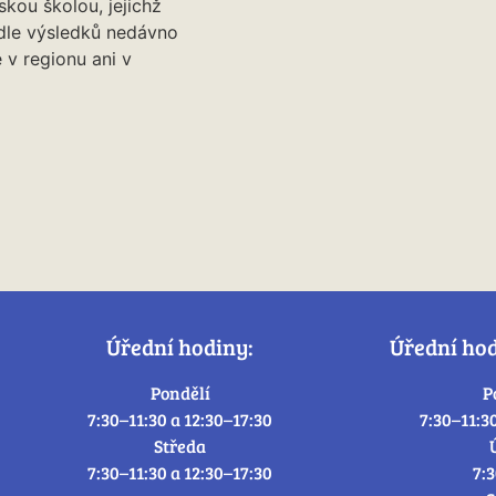
kou školou, jejichž
dle výsledků nedávno
 v regionu ani v
Úřední hodiny:
Úřední ho
Pondělí
P
7:30–11:30 a 12:30–17:30
7:30–11:3
Středa
7:30–11:30 a 12:30–17:30
7: