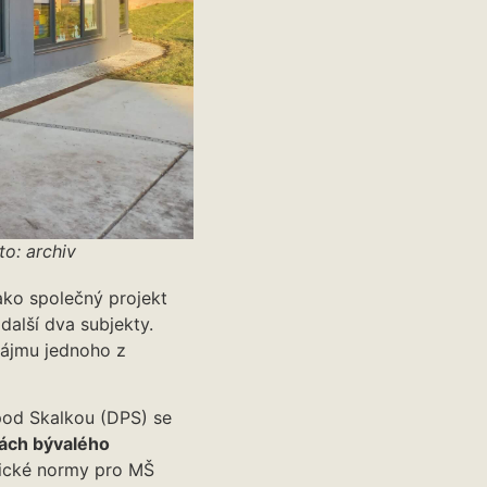
o: archiv
ako společný projekt
další dva subjekty.
zájmu jednoho z
pod Skalkou (DPS) se
rách bývalého
nické normy pro MŠ