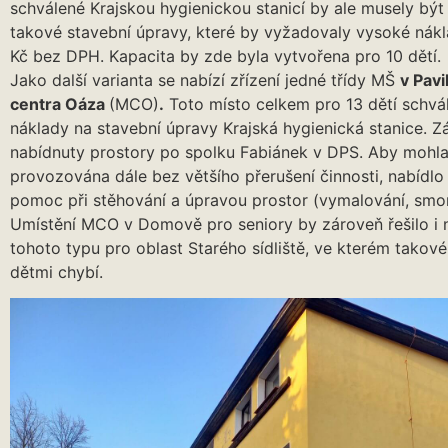
schválené Krajskou hygienickou stanicí by ale musely být
takové stavební úpravy, které by vyžadovaly vysoké nákl
Kč bez DPH. Kapacita by zde byla vytvořena pro 10 dětí.
Jako další varianta se nabízí zřízení jedné třídy MŠ
v Pav
centra Oáza
(MCO)
.
Toto místo celkem pro 13 dětí schvál
náklady na stavební úpravy Krajská hygienická stanice. 
nabídnuty prostory po spolku Fabiánek v DPS. Aby mohl
provozována dále bez většího přerušení činnosti, nabídl
pomoc při stěhování a úpravou prostor (vymalování, smon
Umístění MCO v Domově pro seniory by zároveň řešilo i 
tohoto typu pro oblast Starého sídliště, ve kterém takov
dětmi chybí.