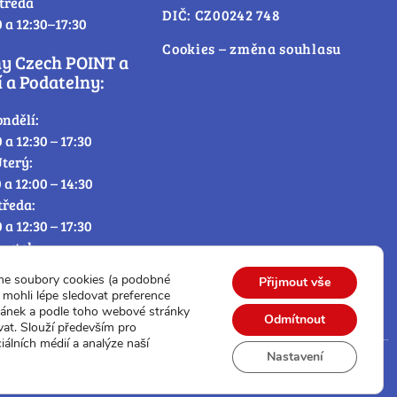
tředa
DIČ: CZ00242 748
0 a 12:30–17:30
Cookies – změna souhlasu
ny Czech POINT a
 a Podatelny:
ondělí:
0 a 12:30 – 17:30
terý:
0 a 12:00 – 14:30
tředa:
0 a 12:30 – 17:30
tvrtek:
0 a 12:00 – 14:30
me soubory cookies (a podobné
Přijmout vše
átek:
mohli lépe sledovat preference
0 – 12:30
ránek a podle toho webové stránky
Odmítnout
vat. Slouží především pro
iálních médií a analýze naší
Nastavení
© Všechna práva vyhrazena.