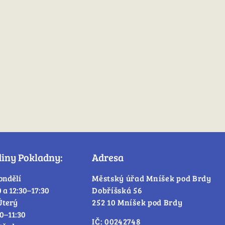
diny Pokladny:
Adresa
ondělí
Městský úřad Mníšek pod Brdy
0 a 12:30–17:30
Dobříšská 56
Úterý
252 10 Mníšek pod Brdy
30–11:30
IČ: 00242748