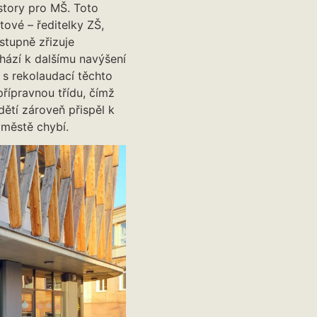
story pro MŠ. Toto
ové – ředitelky ZŠ,
stupně zřizuje
hází k dalšímu navýšení
s rekolaudací těchto
řípravnou třídu, čímž
dětí zároveň přispěl k
 městě chybí.