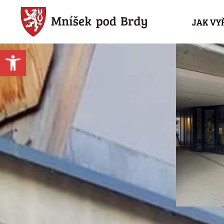
JAK VY
Open toolbar