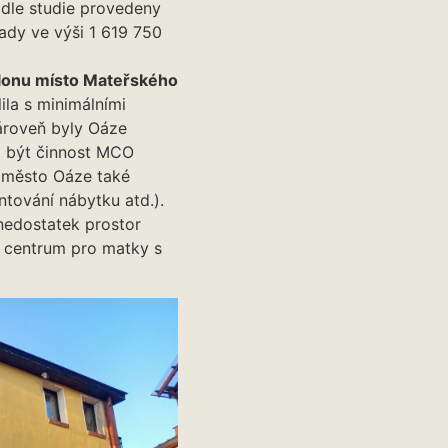
 dle studie provedeny
ady ve výši 1 619 750
ilonu místo Mateřského
ila s minimálními
Zároveň byly Oáze
a být činnost MCO
o město Oáze také
tování nábytku atd.).
nedostatek prostor
é centrum pro matky s