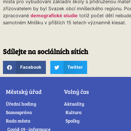
místa pro vybudování základní školy s přidruženou mateřs
zřizovatelem by byl Svazek obcí mníšeckého regionu. Po
zpracované
demografické studie
totiž počet dětí nebude
samotném Mníšku v příštích 15 letech významně klesat.
Sdílejte na sociálních sítích
Facebook
Twitter
Městský úřad
Volný čas
Úřední hodiny
Aktuality
Samospráva
Kultura
Rada města
Spolky
Covid-19 - informace