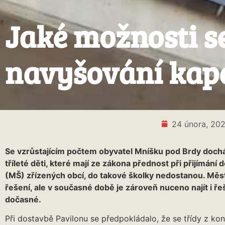
Jaké možnosti se
navyšování kapa
24 února, 202
Se vzrůstajícím počtem obyvatel Mníšku pod Brdy dochází
tříleté děti, které mají ze zákona přednost při přijímání
(MŠ) zřízených obcí, do takové školky nedostanou. Měs
řešení, ale v současné době je zároveň nuceno najít i řeš
dočasné.
Při dostavbě Pavilonu se předpokládalo, že se třídy z ko