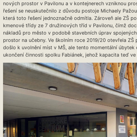
nových prostor v Pavilonu a v kontejnerech vzniknou pro
řešení se neuskutečnilo z důvodu postoje Michaely Pažout
která toto řešení jednoznačně odmítla. Zároveň ale ZŠ po
kmenové třídy ze 7 družinových tříd v Pavilonu, čímž doc
nákladů pro město v podobě stavebních úprav spojených 
prostor na učebny. Ve školním roce 2019/20 otevřela ZŠ p
došlo k uvolnění míst v MŠ, ale tento momentální úbytek 
ukončení činnosti spolku Fabiánek, jehož kapacita teď ve