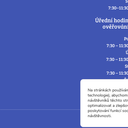
S
7:30–11:3
Úřední hodi
ověřování
P
7:30 – 11:3
Ú
7:30 – 11:3
S
7:30 – 11:3
Č
7:30 – 11:3
Na stránkách používá
P
technologie), abychom 
7:3
návštěvníků těchto st
optimalizovat a zlepšo
poskytování funkcí soc
návštěvnosti.