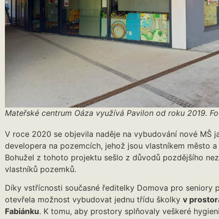
Mateřské centrum Oáza využívá Pavilon od roku 2019. Fot
V roce 2020 se objevila naděje na vybudování nové MŠ j
developera na pozemcích, jehož jsou vlastníkem město a 
Bohužel z tohoto projektu sešlo z důvodů pozdějšího ne
vlastníků pozemků.
Díky vstřícnosti současné ředitelky Domova pro seniory 
otevřela možnost vybudovat jednu třídu školky
v prosto
Fabiánku
. K tomu, aby prostory splňovaly veškeré hygie