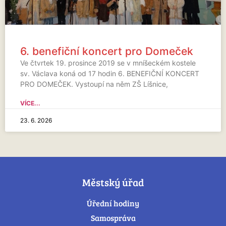
6. benefiční koncert pro Domeček
Ve čtvrtek 19. prosince 2019 se v mníšeckém kostele
sv. Václava koná od 17 hodin 6. BENEFIČNÍ KONCERT
PRO DOMEČEK. Vystoupí na něm ZŠ Líšnice,
VÍCE...
23. 6. 2026
Městský úřad
Úřední hodiny
Samospráva