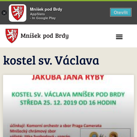
Mníšek pod Brdy
Otevřít
×
AppSisto
- In Google Play
Search for:
kostel sv. Václava