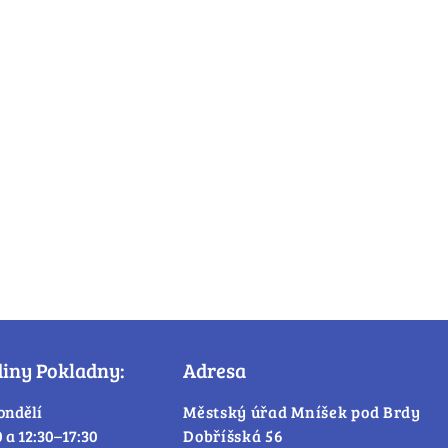
diny Pokladny:
Adresa
ondělí
Městský úřad Mníšek pod Brdy
0 a 12:30–17:30
Dobříšská 56