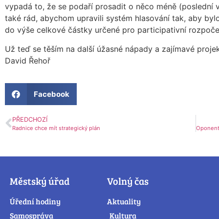
vypadá to, že se podaří prosadit o něco méně (poslední ve
také rád, abychom upravili systém hlasování tak, aby byl
do výše celkové částky určené pro participativní rozpoče
Už teď se těším na další úžasné nápady a zajímavé projek
David Řehoř
Facebook
PŘEDCHOZÍ
Radnice chce mít strategický plán
Městský úřad
Volný čas
Úřední hodiny
Aktuality
Samospráva
Kultura