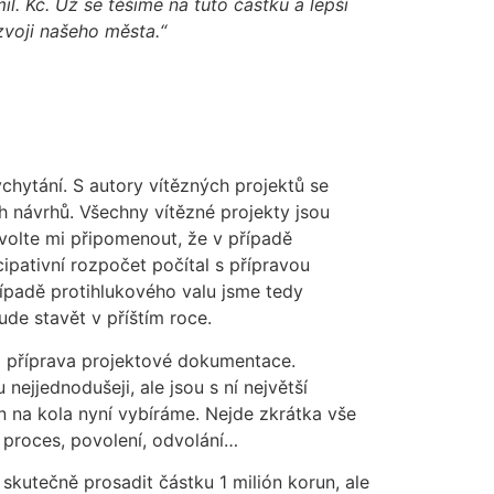
l. Kč. Už se těšíme na tuto částku a lepší
zvoji našeho města.“
ychytání. S autory vítězných projektů se
ch návrhů. Všechny vítězné projekty jsou
ovolte mi připomenout, že v případě
cipativní rozpočet počítal s přípravou
řípadě protihlukového valu jsme tedy
ude stavět v příštím roce.
há příprava projektové dokumentace.
ejjednodušeji, ale jsou s ní největší
n na kola nyní vybíráme. Nejde zkrátka vše
j proces, povolení, odvolání…
 skutečně prosadit částku 1 milión korun, ale