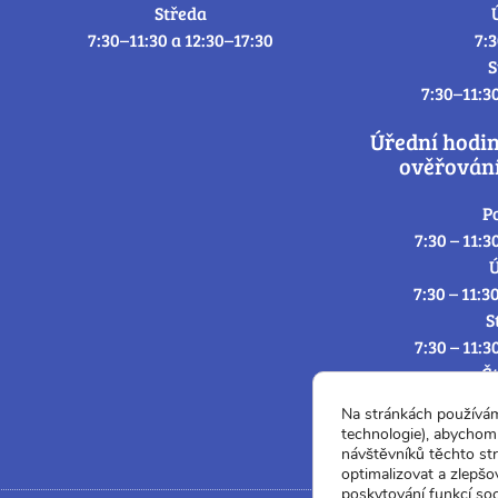
Středa
7:30–11:30 a 12:30–17:30
7:
S
7:30–11:3
Úřední hodi
ověřování
P
7:30 – 11:3
Ú
7:30 – 11:3
S
7:30 – 11:3
Č
7:30 – 11:3
Na stránkách používá
P
technologie), abychom 
7:3
návštěvníků těchto st
optimalizovat a zlepšo
poskytování funkcí soc