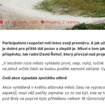
28 listopadu, 2017
Projekty
,
Z radnice
Participativní rozpočet měl letos svoji premiéru. A jak už
je dobré pro příště dát pozor a zlepšit je. Mluví o tom j
příspěvku, tak radní David Řehoř, který převzal nad pro
„V letošním roce město vyhlásilo první, resp. nultý, roční
na jehož určité části se budou podílet samotní občané. Vy
Celá akce vypadala zpočátku slibně
Akce vyhlášená v květnu slibovala měsíc času na vypraco
aspektů, mezi něž patřily zejména: co to má být, kde se 
pod Brdy na poprvé bylo přihlášeno celkem 18 různorodý