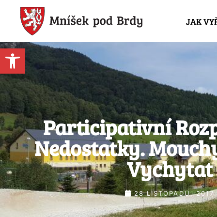
JAK VY
Open toolbar
Participativní Roz
Nedostatky. Mouchy
Vychytat
28 LISTOPADU, 2017