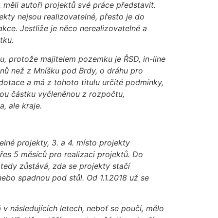
 měli autoři projektů své práce představit.
ekty nejsou realizovatelné, přesto je do
kce. Jestliže je něco nerealizovatelné a
tku.
nu, protože majitelem pozemku je ŘSD, in-line
ánů než z Mníšku pod Brdy, o dráhu pro
dotace a má z tohoto titulu určité podmínky,
lou částku vyčleněnou z rozpočtu,
, ale kraje.
lné projekty, 3. a 4. místo projekty
es 5 měsíců pro realizaci projektů. Do
 tedy zůstává, zda se projekty stačí
nebo spadnou pod stůl. Od 1.1.2018 už se
 v následujících letech, neboť se poučí, mělo