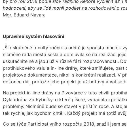
by pro rok 2018 podle slov radního Řehoře vyčlenit až 1 mi
hodnocení, aby se lidé mohli podílet na rozhodování o ro
Mgr. Eduard Navara
Upravíme systém hlasování
„Šlo skutečně o nultý ročník a určitě je spousta much k v
nicméně rada města sešla a domluvila se na realizaci jeji
uskutečnitelné a jsou už v různé fázi rozpracovanosti. D
protihlukového valu a in-line dráhy, které zmiňujete, parti
projektové dokumentace, nikoli s konkrétní realizací. V p
dokonce dál, protože jeho projekt je už hotový a val se b
Na projekt in-line dráhy na Pivovárce v tuto chvíli probí
Cyklodráha Za Rybníky, o které píšete, vypadala zpočátku n
problémy. Nicméně bude se stavět v příštím roce. A stoja
tak rychle, jak bychom chtěli. Každý projekt má totiž svů
Co se týče Participativního rozpočtu 2018, snažil jsem se