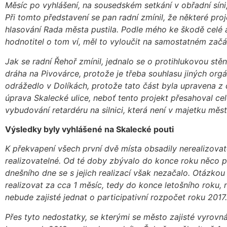
Měsíc po vyhlášení, na sousedském setkání v obřadní síni,
Při tomto představení se pan radní zmínil, že některé proj
hlasování Rada města pustila. Podle mého
ke škodě celé a
hodnotitel o tom ví, měl to vyloučit na samostatném začá
Jak se radní Řehoř zmínil, jednalo se o protihlukovou stě
dráha na Pivovárce, protože je třeba souhlasu jiných org
odrážedlo v Dolíkách, protože tato část byla upravena z 
úprava Skalecké ulice, neboť tento projekt přesahoval ce
vybudování retardéru na silnici, která není v majetku města
Výsledky byly vyhlášené na Skalecké pouti
K překvapení všech první dvě místa obsadily nerealizovate
realizovatelné. Od té doby zbývalo do konce roku něco př
dnešního dne se s jejich realizací však nezačalo. Otázkou
realizovat za cca 1 měsíc, tedy do konce letošního roku, 
nebude zajisté jednat o participativní rozpočet roku 2017.
Přes tyto nedostatky, se kterými se město zajisté vyrovná