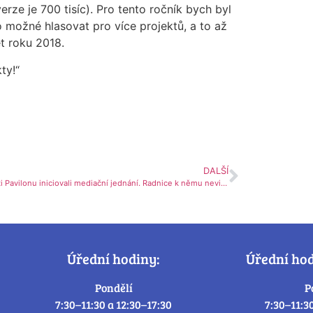
rze je 700 tisíc). Pro tento ročník bych byl
o možné hlasovat pro více projektů, a to až
t roku 2018.
ty!“
DALŠÍ
Oponenti Pavilonu iniciovali mediační jednání. Radnice k němu nevidí důvod
Úřední hodiny:
Úřední ho
Pondělí
P
7:30–11:30 a 12:30–17:30
7:30–11:3