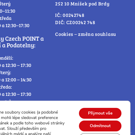
Úterý
252 10 Mníšek pod Brdy
30–11:30
IČ: 00242748
tředa
DIČ: CZ00242 748
0 a 12:30–17:30
Cookies – změna souhlasu
ny Czech POINT a
 a Podatelny:
ondělí:
0 a 12:30 – 17:30
terý:
0 a 12:00 – 14:30
tředa:
0 a 12:30 – 17:30
tvrtek:
0 a 12:00 – 14:30
me soubory cookies (a podobné
Přijmout vše
átek:
mohli lépe sledovat preference
0 – 12:30
ránek a podle toho webové stránky
Odmítnout
vat. Slouží především pro
iálních médií a analýze naší