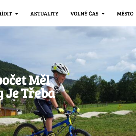
ŘÍDIT
AKTUALITY
VOLNÝ ČAS
MĚSTO
počet Měl
 Je Třeba