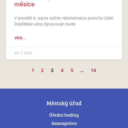
měsíce
V pondělí 4. srpna začne rekonstrukce povrchu části
Dobříšské ulice.Opravován bude
VÍCE...
30. 7. 2025
1
2
3
4
5
…
14
Městský úřad
Úřední hodiny
Samospráva