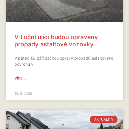
V Luční ulici budou opraveny
propady asfaltové vozovky
V pátek 12. září začnou opravy propadů asfaltového
povrchu v
VÍCE...
18. 9. 2025
AKTUALITY