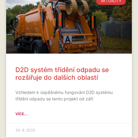
AKTUALITY
D2D systém třídění odpadu se
rozšiřuje do dalších oblastí
Vzhledem k úspěšnému fungování D2D systému
třídění odpadu se tento projekt od září
VÍCE...
30. 8. 2025