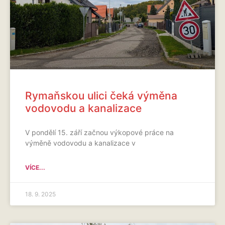
Rymaňskou ulici čeká výměna
vodovodu a kanalizace
V pondělí 15. září začnou výkopové práce na
výměně vodovodu a kanalizace v
VÍCE...
18. 9. 2025