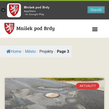
Mníšek pod Brdy
Otevřít
×
AppSisto
- In Google Play
Search for:
Home
/
Město
/
Projekty
/
Page 3
AKTUALITY