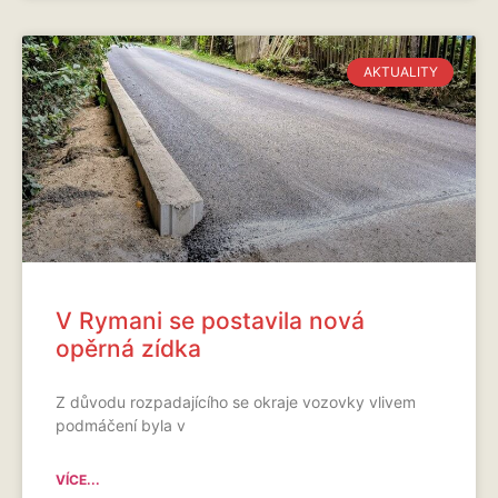
AKTUALITY
V Rymani se postavila nová
opěrná zídka
Z důvodu rozpadajícího se okraje vozovky vlivem
podmáčení byla v
VÍCE...