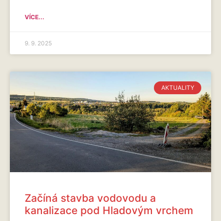
VÍCE...
9. 9. 2025
AKTUALITY
Začíná stavba vodovodu a
kanalizace pod Hladovým vrchem