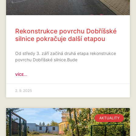
Rekonstrukce povrchu Dobříšské
silnice pokračuje další etapou
Od středy 3. září začíná druhá etapa rekonstrukce
povrchu Dobříšské silnice.Bude
VÍCE...
2. 9. 2025
AKTUALITY