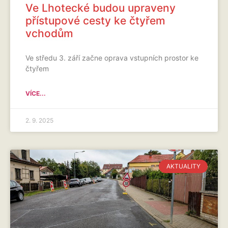
Ve Lhotecké budou upraveny
přístupové cesty ke čtyřem
vchodům
Ve středu 3. září začne oprava vstupních prostor ke
čtyřem
VÍCE...
2. 9. 2025
AKTUALITY