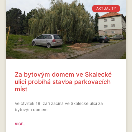
AKTUALITY
Za bytovým domem ve Skalecké
ulici probíhá stavba parkovacích
míst
Ve čtvrtek 18. září začíná ve Skalecké ulici za
bytovým domem
VÍCE...