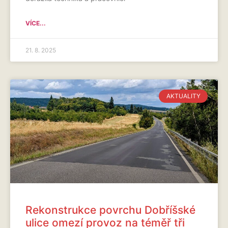
VÍCE...
21. 8. 2025
AKTUALITY
Rekonstrukce povrchu Dobříšské
ulice omezí provoz na téměř tři