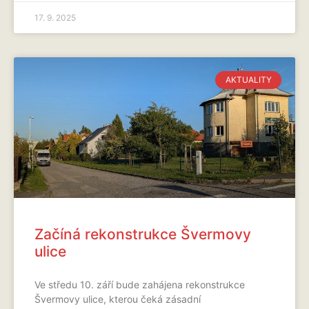
17. 9. 2025
AKTUALITY
Začíná rekonstrukce Švermovy
ulice
Ve středu 10. září bude zahájena rekonstrukce
Švermovy ulice, kterou čeká zásadní