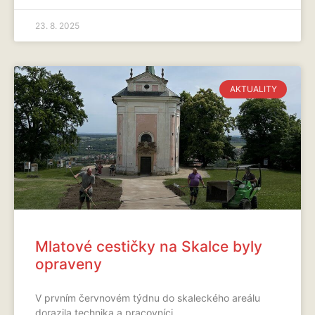
23. 8. 2025
AKTUALITY
Mlatové cestičky na Skalce byly
opraveny
V prvním červnovém týdnu do skaleckého areálu
dorazila technika a pracovníci