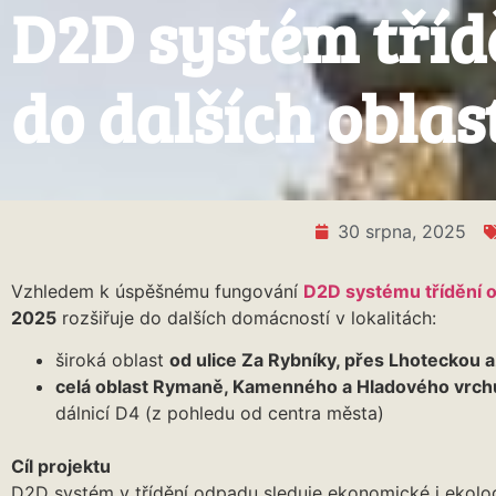
D2D systém tříd
do dalších oblas
30 srpna, 2025
Vzhledem k úspěšnému fungování
D2D systému třídění 
2025
rozšiřuje do dalších domácností v lokalitách:
široká oblast
od ulice Za Rybníky, přes Lhoteckou až
celá oblast Rymaně, Kamenného a Hladového vrc
dálnicí D4 (z pohledu od centra města)
Cíl projektu
D2D systém v třídění odpadu sleduje ekonomické i ekolo