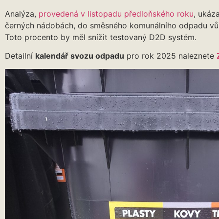
Analýza,
provedená v listopadu předloňského roku
, ukáz
černých nádobách, do směsného komunálního odpadu v
Toto procento by měl snížit testovaný D2D systém.
Detailní
kalendář svozu odpadu
pro rok 2025 naleznete