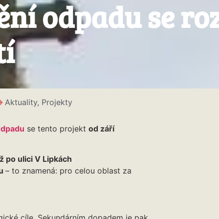
ění odpadu se roz
tí
Aktuality
,
Projekty
odpadu
se tento projekt
od září
 po ulici V Lipkách
hu
– to znamená: pro celou oblast za
gické cíle. Sekundárním dopadem je pak