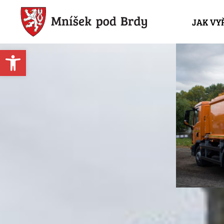
JAK VY
Open toolbar