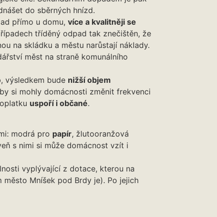
odnášet do sběrných hnízd.
pad přímo u domu,
více a kvalitněji se
řípadech tříděný odpad tak znečištěn, že
nou na skládku a městu narůstají náklady.
ářství měst na straně komunálního
b, výsledkem bude
nižší objem
by si mohly domácnosti změnit frekvenci
poplatku
uspoří i občané
.
mi: modrá pro
papír
, žlutooranžová
veň s nimi si může domácnost vzít i
nosti vyplývající z dotace, kterou na
město Mníšek pod Brdy je). Po jejich