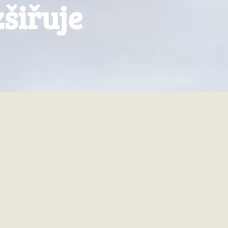
šiřuje