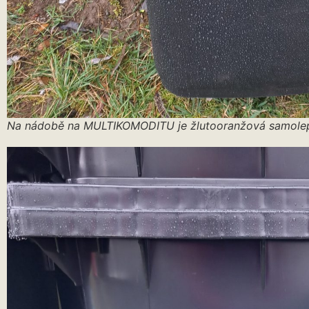
Na nádobě na MULTIKOMODITU je žlutooranžová samole