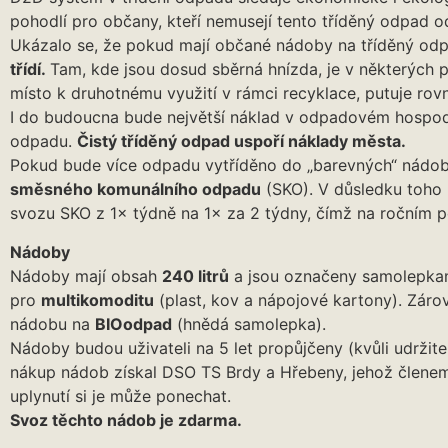
pohodlí pro občany, kteří nemusejí tento tříděný odpad 
Ukázalo se, že pokud mají občané nádoby na tříděný od
třídí.
Tam, kde jsou dosud sběrná hnízda, je v některých p
místo k druhotnému využití v rámci recyklace, putuje rov
I do budoucna bude největší náklad v odpadovém hospod
odpadu.
Čistý tříděný odpad uspoří náklady města.
Pokud bude více odpadu vytříděno do „barevných“ nádo
směsného komunálního odpadu
(SKO). V důsledku toho 
svozu SKO z 1× týdně na 1× za 2 týdny, čímž na ročním 
Nádoby
Nádoby mají obsah
240 litrů
a jsou označeny samolepka
pro
multikomoditu
(plast, kov a nápojové kartony). Záro
nádobu na
BIOodpad
(hnědá samolepka).
Nádoby budou uživateli na 5 let propůjčeny (kvůli udržitel
nákup nádob získal DSO TS Brdy a Hřebeny, jehož členem 
uplynutí si je může ponechat.
Svoz těchto nádob je zdarma.