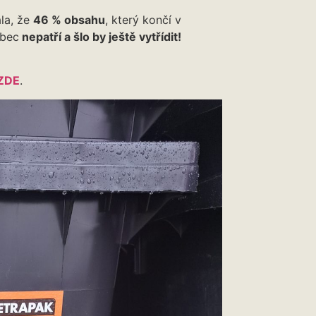
ala, že
46 % obsahu
, který končí v
ůbec
nepatří a šlo by ještě vytřídit!
ZDE
.