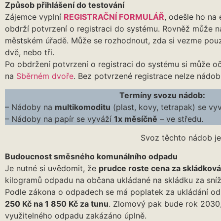
Způsob přihlášení do testování
Zájemce vyplní
REGISTRAČNÍ FORMULÁŘ
, odešle ho na 
obdrží potvrzení o registraci do systému. Rovněž může na
městském úřadě. Může se rozhodnout, zda si vezme pouz
dvě, nebo tři.
Po obdržení potvrzení o registraci do systému si může 
na
Sběrném dvoře
. Bez potvrzené registrace nelze nádo
Termíny svozu nádob:
– Nádoby na
multikomoditu
(plast, kovy, tetrapak) se vy
– Nádoby na papír se vyváží
1x měsíčně
– ve středu.
Svoz těchto nádob je zda
Budoucnost směsného komunálního odpadu
Je nutné si uvědomit, že
prudce roste cena za skládkov
kilogramů odpadu na občana ukládané na skládku za snížen
Podle zákona o odpadech se má poplatek za ukládání o
250 Kč na 1 850 Kč za tunu
. Zlomový pak bude rok 2030,
využitelného odpadu zakázáno úplně.