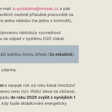
e-mail:
e-podatelna@mnisek.cz
a pak
vštívit osobně příslušné pracoviště na
e jednu nádobu (na jednu z komodit),
očipovanou nádobu/y vyzvednout
bu na odpad v systému D2D získat.
váží každou lichou středu (
2x měsíčně
).
rma.
ání
a naopak rok od roku klesá množství
ou cenu (tzv. třídící sleva na občana).
dpadu
do roku 2029 zvýšit z nynějších 1
 kdy bude skládkování energeticky