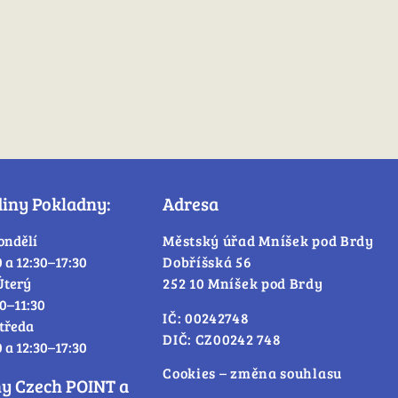
diny Pokladny:
Adresa
ondělí
Městský úřad Mníšek pod Brdy
0 a 12:30–17:30
Dobříšská 56
Úterý
252 10 Mníšek pod Brdy
30–11:30
IČ: 00242748
tředa
DIČ: CZ00242 748
0 a 12:30–17:30
Cookies – změna souhlasu
ny Czech POINT a