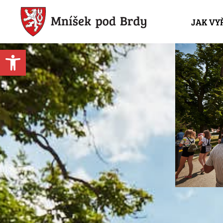
JAK VY
Open toolbar