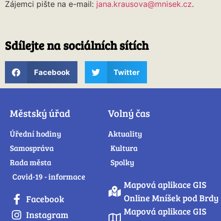
Zájemci pište na e-mail:
jana.krausova@mnisek.cz
.
Sdílejte na sociálních sítích
Facebook
Twitter
Městský úřad
Volný čas
Úřední hodiny
Aktuality
Samospráva
Kultura
Rada města
Spolky
Covid-19 - informace
Mapová aplikace GIS
Online Mníšek pod Brdy
Facebook
Mapová aplikace GIS
Instagram