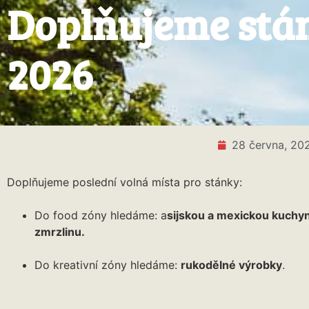
Doplňujeme stán
2026
28 června, 20
Doplňujeme poslední volná místa pro stánky:
Do food zóny hledáme: a
sijskou a mexickou kuchyni
zmrzlinu.
Do kreativní zóny hledáme:
rukodělné výrobky
.