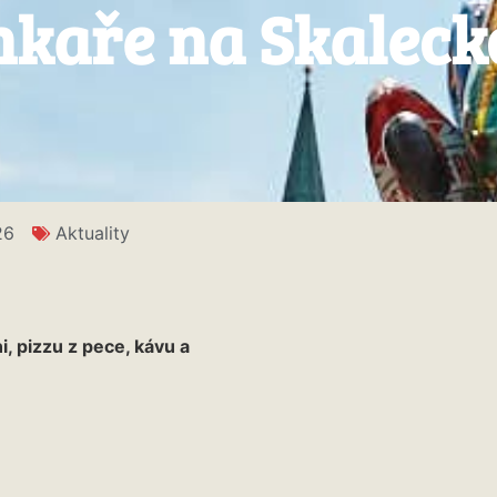
kaře na Skaleck
26
Aktuality
, pizzu z pece, kávu a