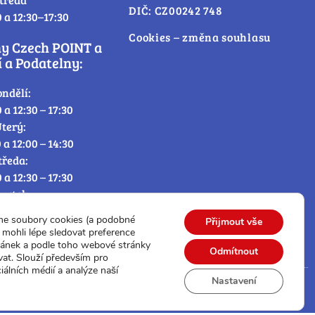
DIČ: CZ00242 748
0 a 12:30–17:30
Cookies – změna souhlasu
ny Czech POINT a
 a Podatelny:
ondělí:
0 a 12:30 – 17:30
terý:
0 a 12:00 – 14:30
tředa:
0 a 12:30 – 17:30
tvrtek:
0 a 12:00 – 14:30
me soubory cookies (a podobné
Přijmout vše
átek:
mohli lépe sledovat preference
0 – 12:30
ránek a podle toho webové stránky
Odmítnout
vat. Slouží především pro
iálních médií a analýze naší
Nastavení
© Všechna práva vyhrazena.