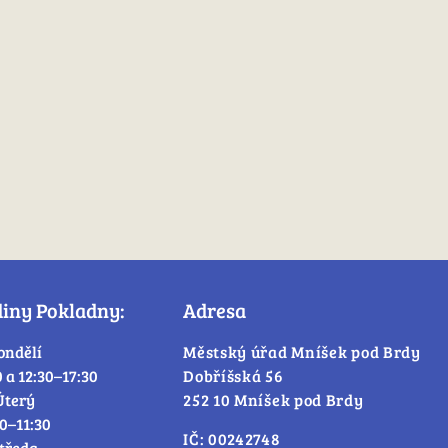
diny Pokladny:
Adresa
ondělí
Městský úřad Mníšek pod Brdy
0 a 12:30–17:30
Dobříšská 56
Úterý
252 10 Mníšek pod Brdy
30–11:30
IČ: 00242748
tředa