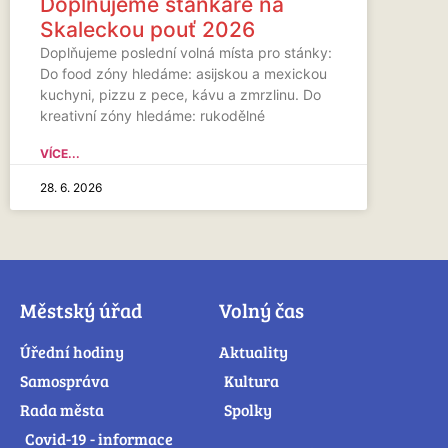
Doplňujeme stánkaře na
Skaleckou pouť 2026
Doplňujeme poslední volná místa pro stánky:
Do food zóny hledáme: asijskou a mexickou
kuchyni, pizzu z pece, kávu a zmrzlinu. Do
kreativní zóny hledáme: rukodělné
VÍCE...
28. 6. 2026
Městský úřad
Volný čas
Úřední hodiny
Aktuality
Samospráva
Kultura
Rada města
Spolky
Covid-19 - informace