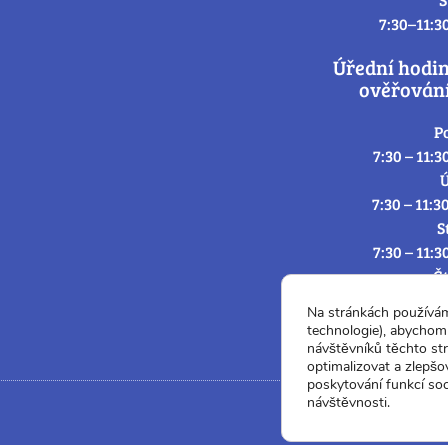
7:30–11:3
Úřední hodi
ověřování
P
7:30 – 11:3
Ú
7:30 – 11:3
S
7:30 – 11:3
Č
7:30 – 11:3
Na stránkách používá
P
technologie), abychom 
7:3
návštěvníků těchto st
optimalizovat a zlepšo
poskytování funkcí soc
návštěvnosti.