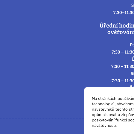
S
7:30–11:3
Úřední hodi
ověřování
P
7:30 – 11:3
Ú
7:30 – 11:3
S
7:30 – 11:3
Č
7:30 – 11:3
Na stránkách používá
P
technologie), abychom 
7:3
návštěvníků těchto st
optimalizovat a zlepšo
poskytování funkcí soc
návštěvnosti.