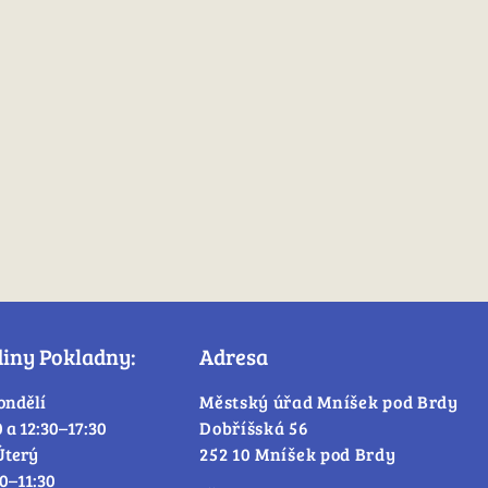
diny Pokladny:
Adresa
ondělí
Městský úřad Mníšek pod Brdy
0 a 12:30–17:30
Dobříšská 56
Úterý
252 10 Mníšek pod Brdy
30–11:30