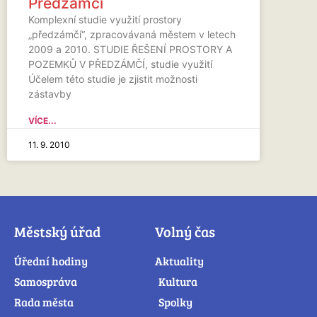
Předzámčí
Komplexní studie využití prostory
„předzámčí“, zpracovávaná městem v letech
2009 a 2010. STUDIE ŘEŠENÍ PROSTORY A
POZEMKŮ V PŘEDZÁMČÍ, studie využití
Účelem této studie je zjistit možnosti
zástavby
VÍCE...
11. 9. 2010
Městský úřad
Volný čas
Úřední hodiny
Aktuality
Samospráva
Kultura
Rada města
Spolky