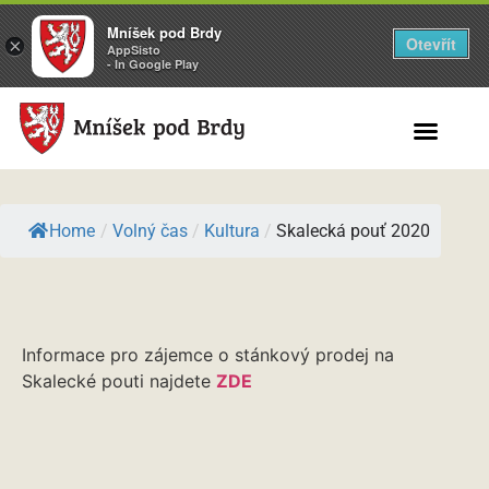
Mníšek pod Brdy
Otevřít
×
AppSisto
- In Google Play
Search for:
Home
/
Volný čas
/
Kultura
/
Skalecká pouť 2020
Informace pro zájemce o stánkový prodej na
Skalecké pouti najdete
ZDE