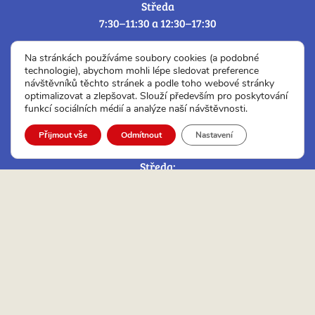
Středa
7:30–11:30 a 12:30–17:30
Úřední hodiny Czech POINT a ověřování a
Na stránkách používáme soubory cookies (a podobné
Podatelny:
technologie), abychom mohli lépe sledovat preference
návštěvníků těchto stránek a podle toho webové stránky
optimalizovat a zlepšovat. Slouží především pro poskytování
Pondělí:
funkcí sociálních médií a analýze naší návštěvnosti.
7:30 – 11:30 a 12:30 – 17:30
Úterý:
Přijmout vše
Odmítnout
Nastavení
7:30 – 11:30 a 12:00 – 14:30
Středa:
7:30 – 11:30 a 12:30 – 17:30
Čtvrtek:
7:30 – 11:30 a 12:00 – 14:30
Pátek:
7:30 – 12:30
Adresa