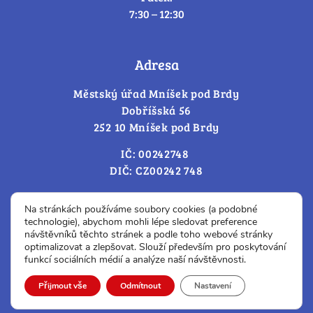
7:30 – 12:30
Adresa
Městský úřad Mníšek pod Brdy
Dobříšská 56
252 10 Mníšek pod Brdy
IČ: 00242748
DIČ: CZ00242 748
Cookies – změna souhlasu
Na stránkách používáme soubory cookies (a podobné
technologie), abychom mohli lépe sledovat preference
návštěvníků těchto stránek a podle toho webové stránky
optimalizovat a zlepšovat. Slouží především pro poskytování
Prohlášení o přístupnosti
funkcí sociálních médií a analýze naší návštěvnosti.
© Všechna práva vyhrazena.
Přijmout vše
Odmítnout
Nastavení