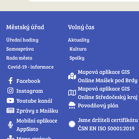
Městský úřad
Volný čas
Úřední hodiny
Aktuality
Samospráva
Kultura
Rada města
Spolky
Covid-19 - informace
Mapová aplikace GIS
Online Mníšek pod Brdy
Facebook
Mapová aplikace GIS
Instagram
Online Středočeský kraj
Youtube kanál
Povodňový plán
Zprávy z Mníšku
Jsme držiteli certifikátu
Mobilní aplikace
ČSN EN ISO 50001:2019
AppSisto
Mapa stránek