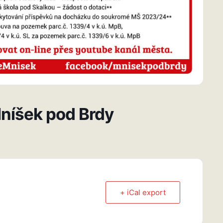
níšek pod Brdy
+ iCal export