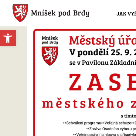
JAK VY
Open toolbar