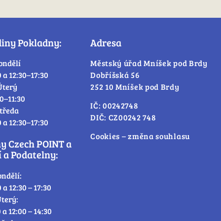
diny Pokladny:
Adresa
ondělí
Městský úřad Mníšek pod Brdy
0 a 12:30–17:30
Dobříšská 56
Úterý
252 10 Mníšek pod Brdy
30–11:30
IČ: 00242748
tředa
DIČ: CZ00242 748
0 a 12:30–17:30
Cookies – změna souhlasu
ny Czech POINT a
 a Podatelny:
ondělí:
0 a 12:30 – 17:30
terý:
0 a 12:00 – 14:30