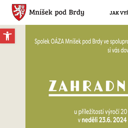
JAK VY
Open toolbar