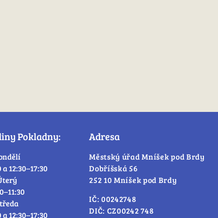
diny Pokladny:
Adresa
ondělí
Městský úřad Mníšek pod Brdy
0 a 12:30–17:30
Dobříšská 56
Úterý
252 10 Mníšek pod Brdy
30–11:30
IČ: 00242748
tředa
DIČ: CZ00242 748
0 a 12:30–17:30