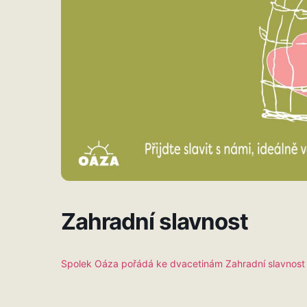
Zahradní slavnost
Spolek Oáza pořádá ke dvacetinám Zahradní slavnost