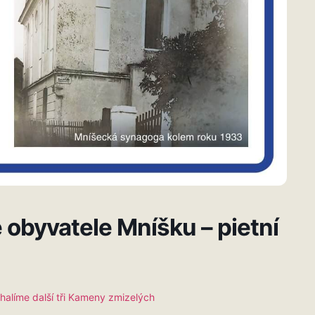
obyvatele Mníšku – pietní
halíme další tři Kameny zmizelých