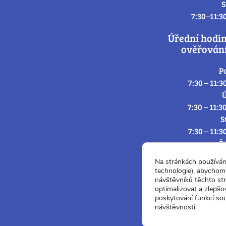
S
7:30–11:3
Úřední hodi
ověřování
P
7:30 – 11:3
Ú
7:30 – 11:3
S
7:30 – 11:3
Č
7:30 – 11:3
Na stránkách používá
P
technologie), abychom 
7:3
návštěvníků těchto st
optimalizovat a zlepšo
poskytování funkcí soc
návštěvnosti.