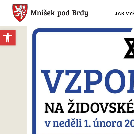
JAK VY
Open toolbar