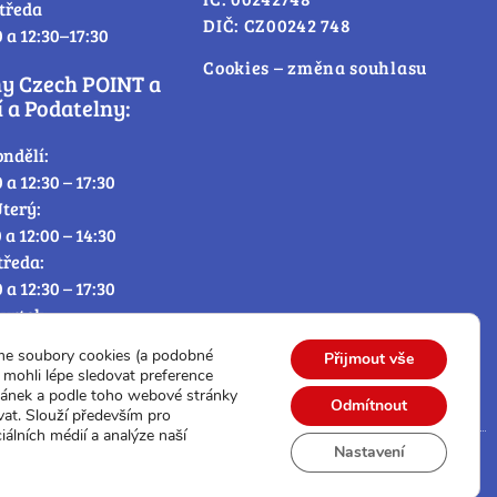
tředa
DIČ: CZ00242 748
0 a 12:30–17:30
Cookies – změna souhlasu
ny Czech POINT a
 a Podatelny:
ondělí:
0 a 12:30 – 17:30
terý:
0 a 12:00 – 14:30
tředa:
0 a 12:30 – 17:30
tvrtek:
0 a 12:00 – 14:30
me soubory cookies (a podobné
Přijmout vše
átek:
mohli lépe sledovat preference
0 – 12:30
ránek a podle toho webové stránky
Odmítnout
vat. Slouží především pro
iálních médií a analýze naší
Nastavení
© Všechna práva vyhrazena.