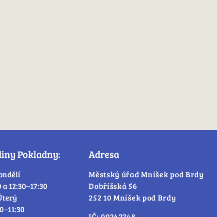
diny Pokladny:
Adresa
ondělí
Městský úřad Mníšek pod Brdy
0 a 12:30–17:30
Dobříšská 56
Úterý
252 10 Mníšek pod Brdy
30–11:30
IČ: 00242748