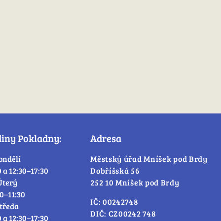
diny Pokladny:
Adresa
ondělí
Městský úřad Mníšek pod Brdy
0 a 12:30–17:30
Dobříšská 56
Úterý
252 10 Mníšek pod Brdy
30–11:30
IČ: 00242748
tředa
DIČ: CZ00242 748
0 a 12:30–17:30