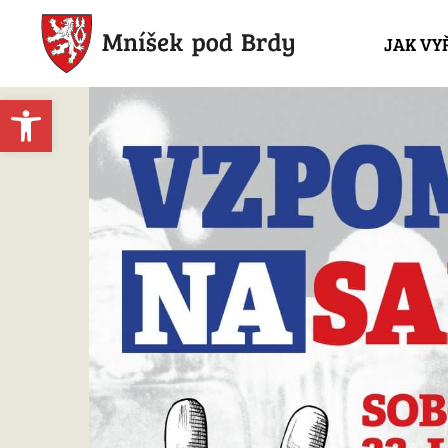
JAK VY
Open toolbar