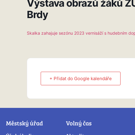
Výstava obrazů žáků Z
Brdy
Skalka zahajuje sezónu 2023 vernisáží s hudebním d
+ Přidat do Google kalendáře
Městský úřad
Volný čas