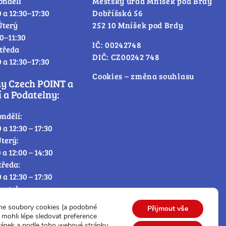
ondělí
Městský úřad Mníšek pod Brdy
0 a 12:30–17:30
Dobříšská 56
Úterý
252 10 Mníšek pod Brdy
30–11:30
IČ: 00242748
tředa
DIČ: CZ00242 748
0 a 12:30–17:30
Cookies – změna souhlasu
ny Czech POINT a
 a Podatelny:
ondělí:
0 a 12:30 – 17:30
terý:
0 a 12:00 – 14:30
tředa:
0 a 12:30 – 17:30
tvrtek:
0 a 12:00 – 14:30
me soubory cookies (a podobné
Přijmout vše
átek:
mohli lépe sledovat preference
0 – 12:30
ránek a podle toho webové stránky