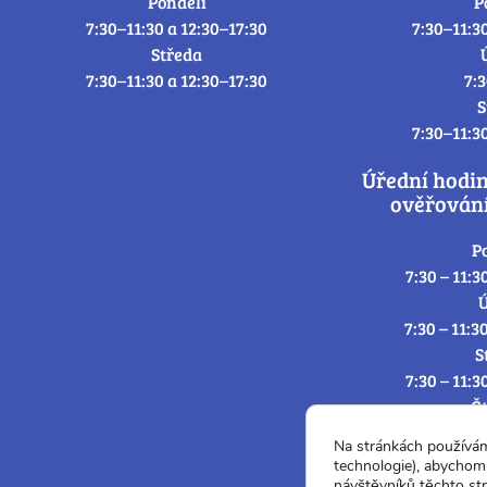
Pondělí
P
7:30–11:30 a 12:30–17:30
7:30–11:3
Středa
7:30–11:30 a 12:30–17:30
7:
S
7:30–11:3
Úřední hodi
ověřování
P
7:30 – 11:3
Ú
7:30 – 11:3
S
7:30 – 11:3
Č
7:30 – 11:3
Na stránkách používá
P
technologie), abychom 
7:3
návštěvníků těchto st