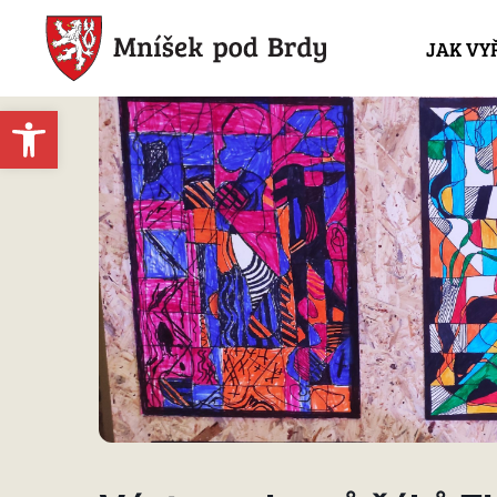
JAK VY
Open toolbar