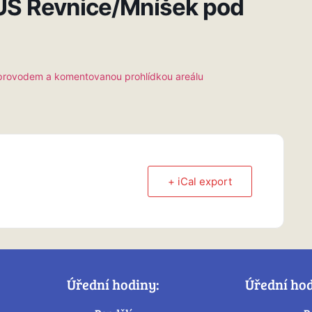
UŠ Řevnice/Mníšek pod
oprovodem a komentovanou prohlídkou areálu
+ iCal export
Úřední hodiny:
Úřední ho