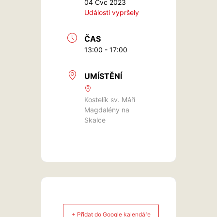
04 Čvc 2023
Události vypršely
ČAS
13:00 - 17:00
UMÍSTĚNÍ
Kostelík sv. Máří
Magdalény na
Skalce
+ Přidat do Google kalendáře