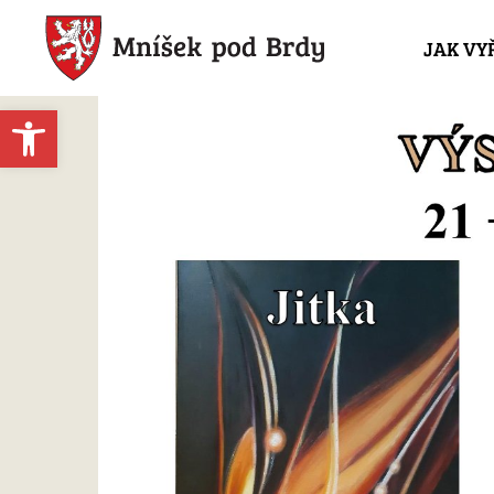
JAK VY
Open toolbar