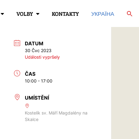
VOLBY
KONTAKTY
УКРАЇНА
DATUM
30 Čvc 2023
Události vypršely
ČAS
10:00 - 17:00
UMÍSTĚNÍ
Kostelík sv. Máří Magdalény na
Skalce