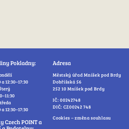
diny Pokladny:
Adresa
ondělí
Městský úřad Mníšek pod Brdy
0 a 12:30–17:30
Dobříšská 56
Úterý
252 10 Mníšek pod Brdy
30–11:30
IČ: 00242748
tředa
DIČ: CZ00242 748
0 a 12:30–17:30
Cookies – změna souhlasu
ny Czech POINT a
 a Podatelny: