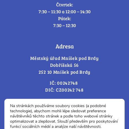
Čtvrtek:
7:30 – 11:30 a 12:00 – 14:30
Pátek:
7:30 – 12:30
Adresa
Městský úřad Mníšek pod Brdy
Dobříšská 56
252 10 Mníšek pod Brdy
IČ: 00242748
DIČ: CZ00242 748
Cookies – změna souhlasu
Na stránkách používáme soubory cookies (a podobné
technologie), abychom mohli lépe sledovat preference
návštěvníků těchto stránek a podle toho webové stránky
optimalizovat a zlepšovat. Slouží především pro poskytování
Prohlášení o přístupnosti
funkcí sociálních médií a analýze naší návštěvnosti.