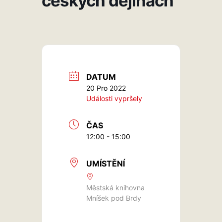
českých dějinách
DATUM
20 Pro 2022
Události vypršely
ČAS
12:00 - 15:00
UMÍSTĚNÍ
Městská knihovna
Mníšek pod Brdy