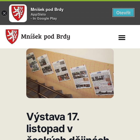
Mníšek pod Brdy
Otevřít
×
AppSisto
- In Google Play
Search for:
Výstava 17.
listopad v