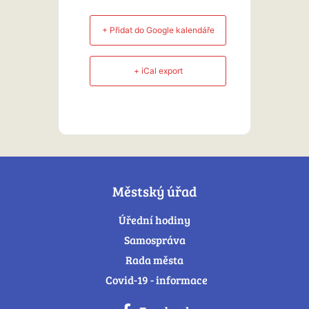
+ Přidat do Google kalendáře
+ iCal export
Městský úřad
Úřední hodiny
Samospráva
Rada města
Covid-19 - informace