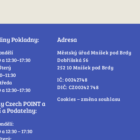
diny Pokladny:
Adresa
ondělí
Městský úřad Mníšek pod Brdy
0 a 12:30–17:30
Dobříšská 56
Úterý
252 10 Mníšek pod Brdy
30–11:30
IČ: 00242748
tředa
DIČ: CZ00242 748
0 a 12:30–17:30
Cookies – změna souhlasu
ny Czech POINT a
 a Podatelny:
ondělí:
0 a 12:30 – 17:30
terý: