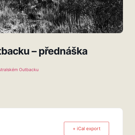
tbacku – přednáška
ustralském Outbacku
+ iCal export