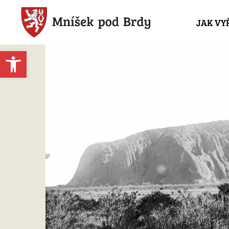
JAK VY
Open toolbar