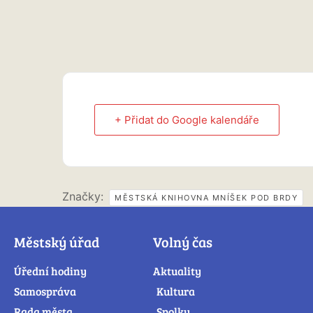
+ Přidat do Google kalendáře
Značky:
MĚSTSKÁ KNIHOVNA MNÍŠEK POD BRDY
Městský úřad
Volný čas
Úřední hodiny
Aktuality
Samospráva
Kultura
Rada města
Spolky