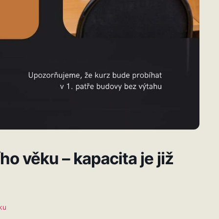
ího věku – kapacita je již
ku