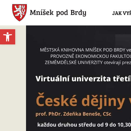
JAK VY
Open toolbar