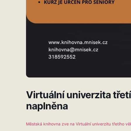
Virtuální univerzita třet
naplněna
Městská knihovna zve na Virtuální univerzitu třetího vě