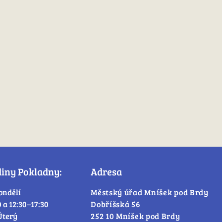
diny Pokladny:
Adresa
ondělí
Městský úřad Mníšek pod Brdy
0 a 12:30–17:30
Dobříšská 56
Úterý
252 10 Mníšek pod Brdy