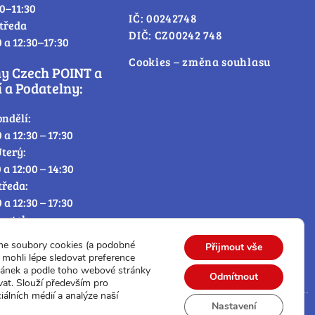
30–11:30
IČ: 00242748
tředa
DIČ: CZ00242 748
0 a 12:30–17:30
Cookies – změna souhlasu
ny Czech POINT a
 a Podatelny:
ondělí:
0 a 12:30 – 17:30
terý:
0 a 12:00 – 14:30
tředa:
0 a 12:30 – 17:30
tvrtek:
0 a 12:00 – 14:30
me soubory cookies (a podobné
Přijmout vše
átek:
mohli lépe sledovat preference
0 – 12:30
ránek a podle toho webové stránky
Odmítnout
vat. Slouží především pro
iálních médií a analýze naší
Nastavení
© Všechna práva vyhrazena.