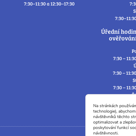
7:30–11:30 a 12:30–17:30
7:
S
7:30–11:3
Úřední hodi
ověřování
P
7:30 – 11:3
Ú
7:30 – 11:3
S
7:30 – 11:3
Č
7:30 – 11:3
Na stránkách používá
P
technologie), abychom 
7:3
návštěvníků těchto st
optimalizovat a zlepšo
poskytování funkcí soc
návštěvnosti.