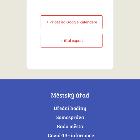
+ Přidat do Google kalendáře
+ iCal export
Městský úřad
Úřední hodiny
Samospráva
Rada města
Covid-19 - informace