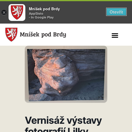
Mníšek pod Brdy
Otevřít
×
AppSisto
- In Google Play
Search for:
Vernisáž výstavy
fotografií Lilky