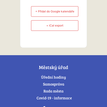
+ Přidat do Google kalendáře
+ iCal export
Městský úřad
Úřední hodiny
Samospráva
Rada města
Covid-19 - informace