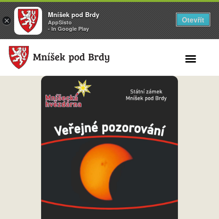
Mníšek pod Brdy
Otevřít
×
AppSisto
- In Google Play
Search for: