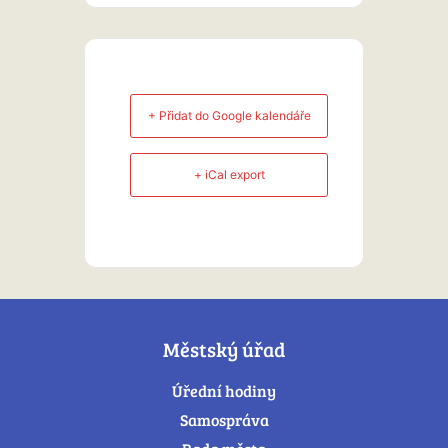
+ Přidat do Google kalendáře
+ iCal export
Městský úřad
Úřední hodiny
Samospráva