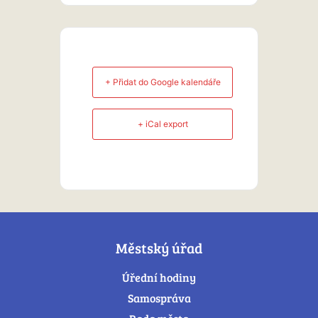
+ Přidat do Google kalendáře
+ iCal export
Městský úřad
Úřední hodiny
Samospráva