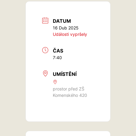
DATUM
16 Dub 2025
Události vypršely
ČAS
7:40
UMÍSTĚNÍ
prostor před ZŠ
Komenského 420