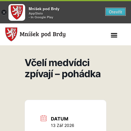
Mníšek pod Brdy
Otevřít
×
AppSisto
- In Google Play
Search for:
Včelí medvídci
zpívají – pohádka
DATUM
13 Zář 2026