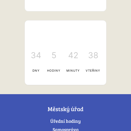
34
5
42
38
DNY
HODINY
MINUTY
VTEŘINY
Městský úřad
Úřední hodiny
Samospráva