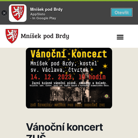
Mníšek pod Brdy
Otevřít
×
AppSisto
- In Google Play
Search for:
Vánoční koncert