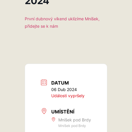
2024
První dubnový víkend uklízíme Mníšek,
přidejte se k nám
DATUM
06 Dub 2024
Události vypršely
UMÍSTĚNÍ
Mníšek pod Brdy
Mníšek pod Brdy