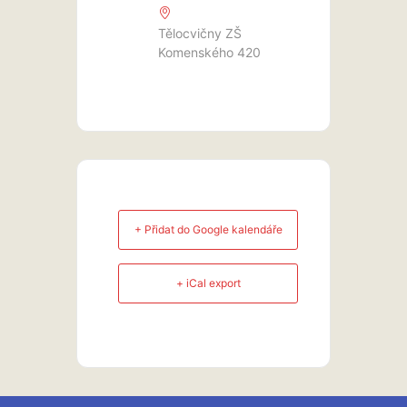
Tělocvičny ZŠ
Komenského 420
+ Přidat do Google kalendáře
+ iCal export