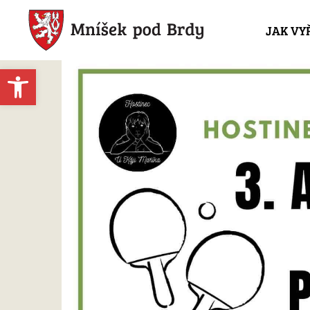
JAK VY
Open toolbar