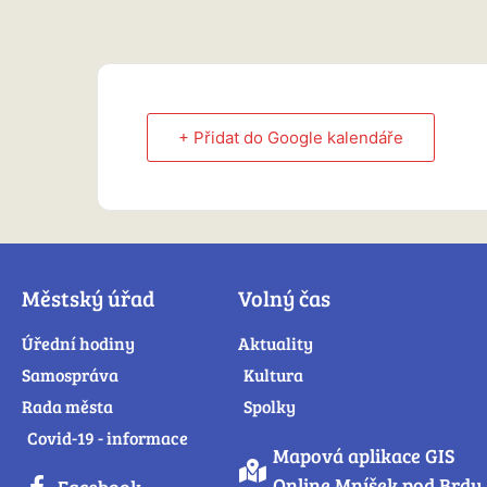
+ Přidat do Google kalendáře
Městský úřad
Volný čas
Úřední hodiny
Aktuality
Samospráva
Kultura
Rada města
Spolky
Covid-19 - informace
Mapová aplikace GIS
Online Mníšek pod Brdy
Facebook