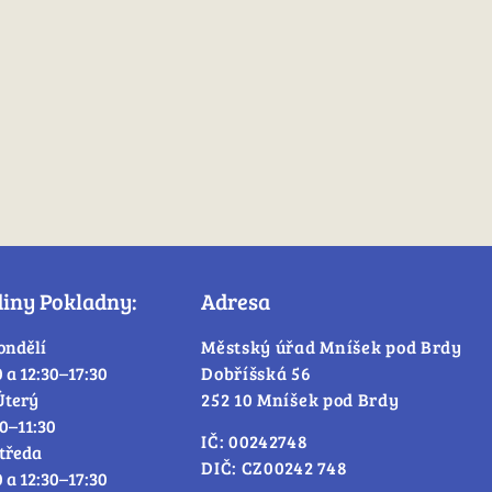
diny Pokladny:
Adresa
ondělí
Městský úřad Mníšek pod Brdy
0 a 12:30–17:30
Dobříšská 56
Úterý
252 10 Mníšek pod Brdy
30–11:30
IČ: 00242748
tředa
DIČ: CZ00242 748
0 a 12:30–17:30