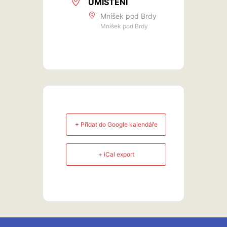
UMÍSTĚNÍ
Mníšek pod Brdy
Mníšek pod Brdy
+ Přidat do Google kalendáře
+ iCal export