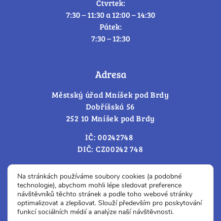
Čtvrtek:
7:30 – 11:30 a 12:00 – 14:30
Pátek:
7:30 – 12:30
Adresa
Městský úřad Mníšek pod Brdy
Dobříšská 56
252 10 Mníšek pod Brdy
IČ: 00242748
DIČ: CZ00242 748
Cookies – změna souhlasu
Na stránkách používáme soubory cookies (a podobné
technologie), abychom mohli lépe sledovat preference
návštěvníků těchto stránek a podle toho webové stránky
optimalizovat a zlepšovat. Slouží především pro poskytování
Prohlášení o přístupnosti
funkcí sociálních médií a analýze naší návštěvnosti.