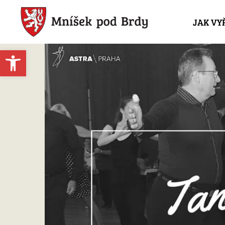
JAK VY
Open toolbar