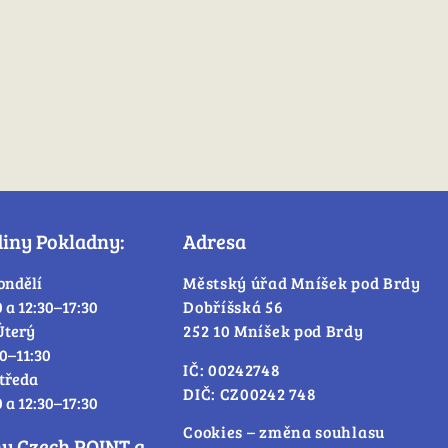
diny Pokladny:
Adresa
ondělí
Městský úřad Mníšek pod Brdy
0 a 12:30–17:30
Dobříšská 56
Úterý
252 10 Mníšek pod Brdy
30–11:30
IČ: 00242748
tředa
DIČ: CZ00242 748
0 a 12:30–17:30
Cookies – změna souhlasu
ny Czech POINT a