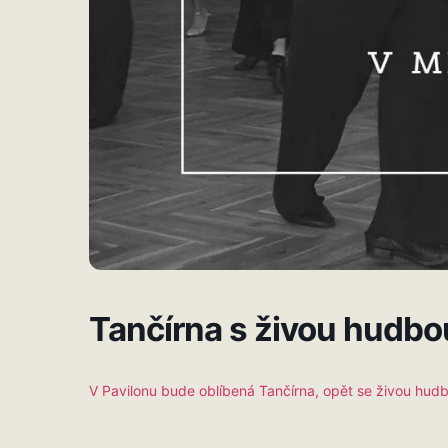
Tančírna s živou hudbo
V Pavilonu bude oblíbená Tančírna, opět se živou hud