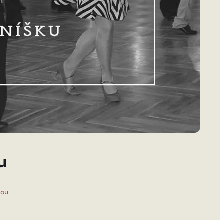
u
bou