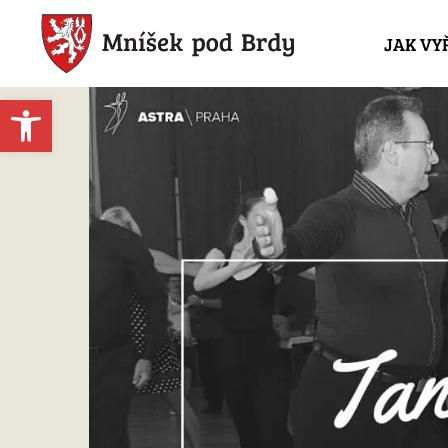
JAK VY
Open toolbar