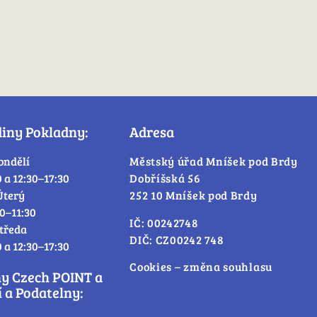
diny Pokladny:
Adresa
ondělí
Městský úřad Mníšek pod Brdy
0 a 12:30–17:30
Dobříšská 56
Úterý
252 10 Mníšek pod Brdy
30–11:30
IČ: 00242748
tředa
DIČ: CZ00242 748
0 a 12:30–17:30
Cookies – změna souhlasu
ny Czech POINT a
 a Podatelny: