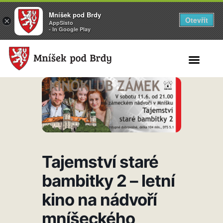
Mníšek pod Brdy
Otevřít
×
AppSisto
- In Google Play
Search for:
Tajemství staré
bambitky 2 – letní
kino na nádvoří
mníšeckého