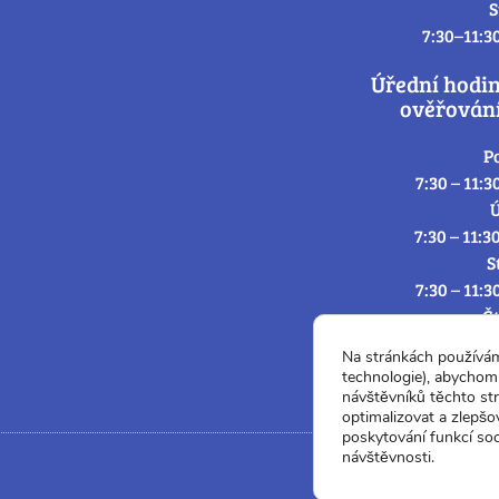
S
7:30–11:3
Úřední hodi
ověřování
P
7:30 – 11:3
Ú
7:30 – 11:3
S
7:30 – 11:3
Č
7:30 – 11:3
Na stránkách používá
P
technologie), abychom 
7:3
návštěvníků těchto st
optimalizovat a zlepšo
poskytování funkcí soc
návštěvnosti.