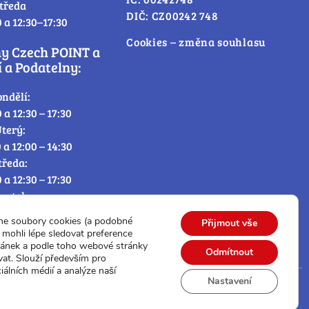
tředa
DIČ: CZ00242 748
0 a 12:30–17:30
Cookies – změna souhlasu
ny Czech POINT a
 a Podatelny:
ondělí:
0 a 12:30 – 17:30
terý:
0 a 12:00 – 14:30
tředa:
0 a 12:30 – 17:30
tvrtek:
0 a 12:00 – 14:30
me soubory cookies (a podobné
Přijmout vše
átek:
mohli lépe sledovat preference
0 – 12:30
ránek a podle toho webové stránky
Odmítnout
vat. Slouží především pro
iálních médií a analýze naší
Nastavení
© Všechna práva vyhrazena.