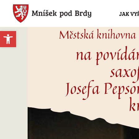
JAK VY
Open toolbar