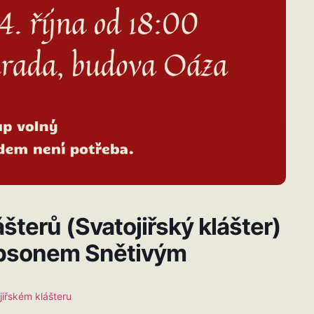
šterů (Svatojiřský klášter)
epsonem Snětivým
iřském klášteru