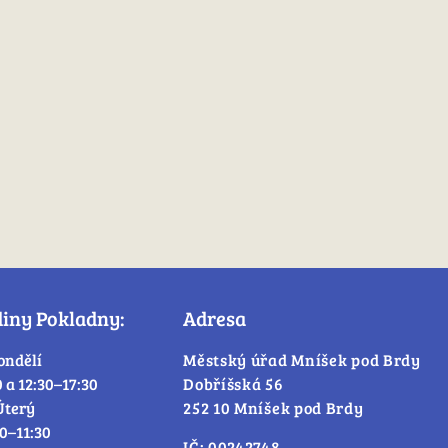
diny Pokladny:
Adresa
ondělí
Městský úřad Mníšek pod Brdy
0 a 12:30–17:30
Dobříšská 56
Úterý
252 10 Mníšek pod Brdy
30–11:30
IČ: 00242748