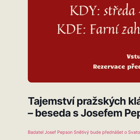
Tajemství pražských klá
– beseda s Josefem P
Badatel Josef Pepson Snětivý bude přednášet o Svatoj