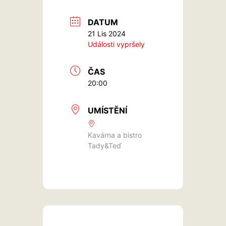
DATUM
21 Lis 2024
Události vypršely
ČAS
20:00
UMÍSTĚNÍ
Kavárna a bistro
Tady&Teď