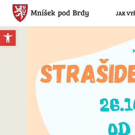
JAK VY
Open toolbar