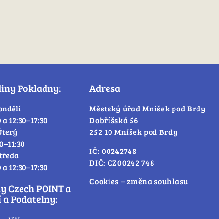
diny Pokladny:
Adresa
ondělí
Městský úřad Mníšek pod Brdy
0 a 12:30–17:30
Dobříšská 56
Úterý
252 10 Mníšek pod Brdy
30–11:30
IČ: 00242748
tředa
DIČ: CZ00242 748
0 a 12:30–17:30
Cookies – změna souhlasu
ny Czech POINT a
 a Podatelny: