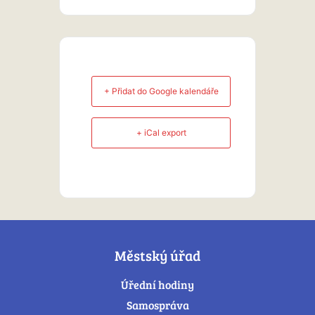
+ Přidat do Google kalendáře
+ iCal export
Městský úřad
Úřední hodiny
Samospráva