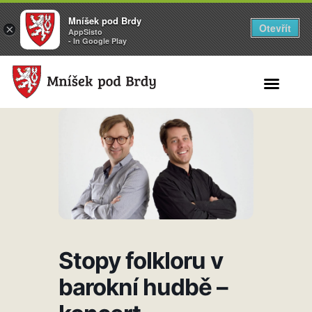
Mníšek pod Brdy
Otevřít
×
AppSisto
- In Google Play
Search for:
Stopy folkloru v
barokní hudbě –