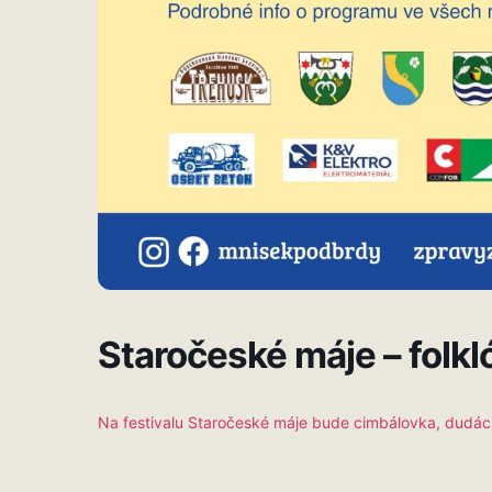
Staročeské máje – folkló
Na festivalu Staročeské máje bude cimbálovka, dudáci 