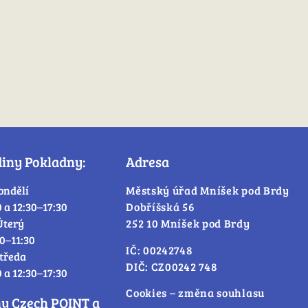
diny Pokladny:
Adresa
ondělí
Městský úřad Mníšek pod Brdy
0 a 12:30–17:30
Dobříšská 56
Úterý
252 10 Mníšek pod Brdy
30–11:30
IČ: 00242748
tředa
DIČ: CZ00242 748
0 a 12:30–17:30
Cookies – změna souhlasu
ny Czech POINT a