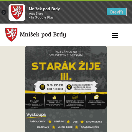
Mníšek pod Brdy
Otevřít
×
AppSisto
- In Google Play
Search for: