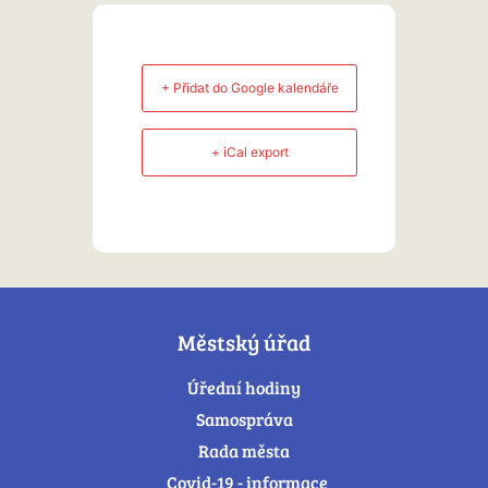
+ Přidat do Google kalendáře
+ iCal export
Městský úřad
Úřední hodiny
Samospráva
Rada města
Covid-19 - informace