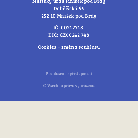
Městský úřad Mníšek pod Brdy
Dobříšská 56
252 10 Mníšek pod Brdy
IČ: 00242748
DIČ: CZ00242 748
Cookies – změna souhlasu
Prohlášení o přístupnosti
© Všechna práva vyhrazena.