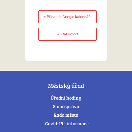
+ Přidat do Google kalendáře
+ iCal export
Městský úřad
Úřední hodiny
Samospráva
Rada města
Covid-19 - informace