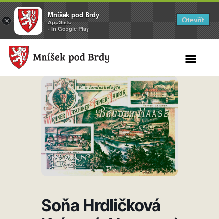
Mníšek pod Brdy
Otevřít
×
AppSisto
- In Google Play
Search for:
Soňa Hrdličková