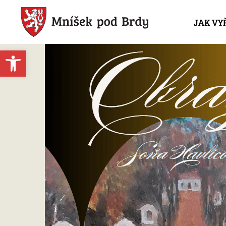
JAK VY
Open toolbar