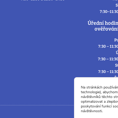
S
7:30–11:3
Úřední hodi
ověřování
P
7:30 – 11:3
Ú
7:30 – 11:3
S
7:30 – 11:3
Č
7:30 – 11:3
Na stránkách používá
P
technologie), abychom 
7:3
návštěvníků těchto st
optimalizovat a zlepšo
poskytování funkcí soc
návštěvnosti.