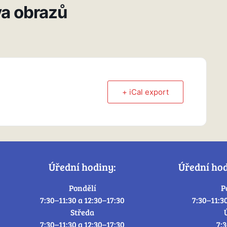
va obrazů
+ iCal export
Úřední hodiny:
Úřední ho
Pondělí
P
7:30–11:30 a 12:30–17:30
7:30–11:3
Středa
7:30–11:30 a 12:30–17:30
7: