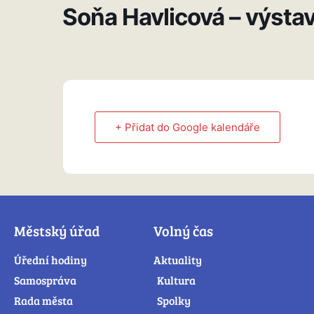
Soňa Havlicová – výsta
+ Přidat do Google kalendáře
Městský úřad
Volný čas
Úřední hodiny
Aktuality
Samospráva
Kultura
Rada města
Spolky