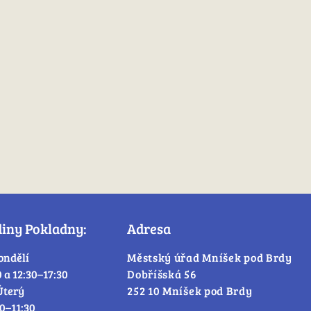
diny Pokladny:
Adresa
ondělí
Městský úřad Mníšek pod Brdy
0 a 12:30–17:30
Dobříšská 56
Úterý
252 10 Mníšek pod Brdy
30–11:30